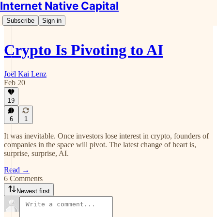
Internet Native Capital
Subscribe
Sign in
Crypto Is Pivoting to AI
Joël Kai Lenz
Feb 20
19
6
1
It was inevitable. Once investors lose interest in crypto, founders of
companies in the space will pivot. The latest change of heart is,
surprise, surprise, AI.
Read →
6 Comments
Newest first