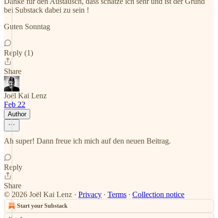
Danke für den Austausch, dass schätze ich sehr und ist der Grund
bei Substack dabei zu sein !
Guten Sonntag
Reply (1)
Share
Joël Kai Lenz
Feb 22
Author
Ah super! Dann freue ich mich auf den neuen Beitrag.
Reply
Share
© 2026 Joël Kai Lenz
·
Privacy
∙
Terms
∙
Collection notice
Start your Substack